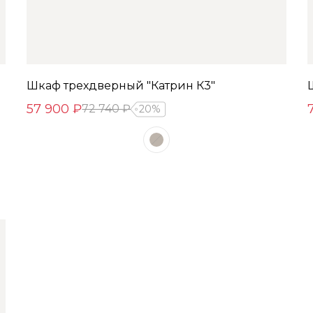
Шкаф трехдверный "Катрин К3"
57 900 ₽
72 740 ₽
20%