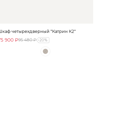
Шкаф четырехдверный "Катрин К2"
75 900 ₽
95 480 ₽
20%