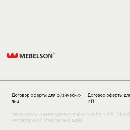
Договор оферты для физических
Договор оферты для
лиц
ИП
mebelson.ru – мы продаем серийную мебель ФМ "Mebel
неповторимой атмосферы в доме.