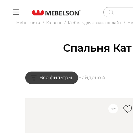
Mebelson.ru
/
Каталог
/
Мебель для заказа онлайн
/
Ме
Спальня Кат
Все фильтры
Найдено 4