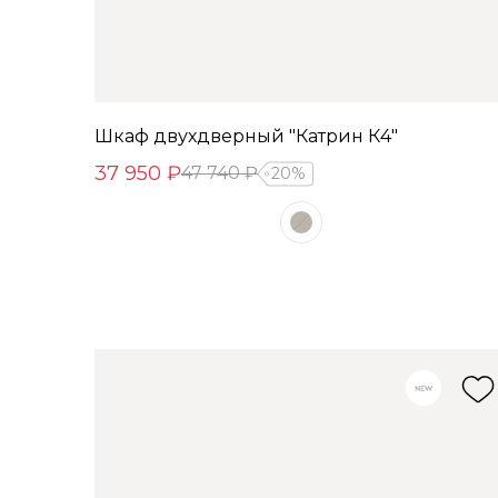
Шкаф двухдверный "Катрин К4"
37 950 ₽
47 740 ₽
20%