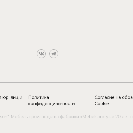
 юр. лиц и
Политика
Согласие на обр
конфиденциальности
Cookie
son". Мебель производства фабрики «Mebelson» уже 20 лет 