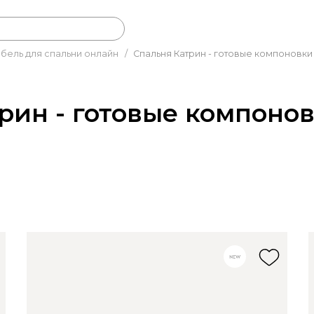
бель для спальни онлайн
/
Спальня Катрин - готовые компоновки
рин - готовые компоно