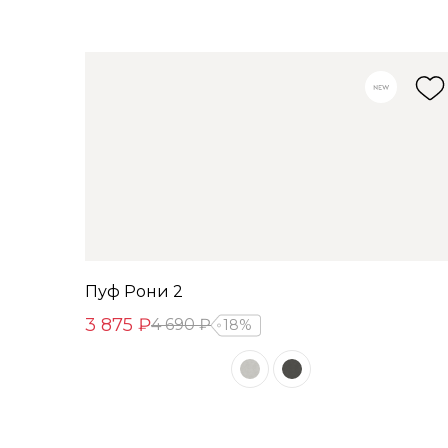
Пуф Рони 2
3 875 ₽
4 690 ₽
18%