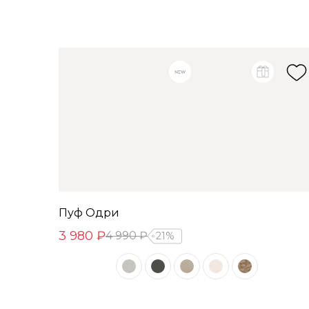
Пуф Одри
3 980 ₽
4 990 ₽
21%