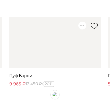
Пуф Барни
9 965 ₽
12 490 ₽
20%