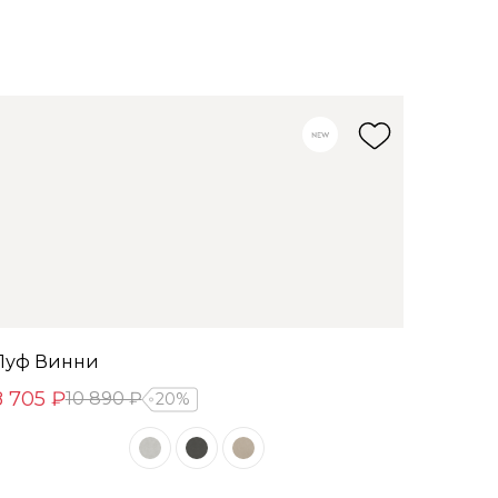
Пуф Винни
8 705 ₽
10 890 ₽
20%