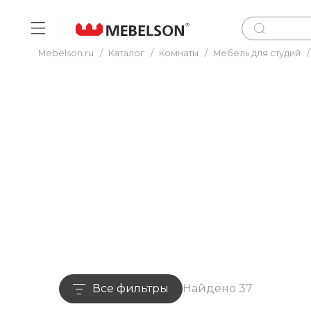
Mebelson.ru
/
Каталог
/
Комнаты
/
Мебель для студий
/
Все фильтры
Найдено 37