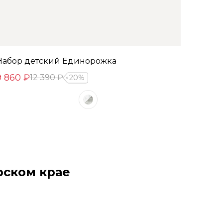
Набор детский Единорожка
9 860 ₽
12 390 ₽
20%
рском крае