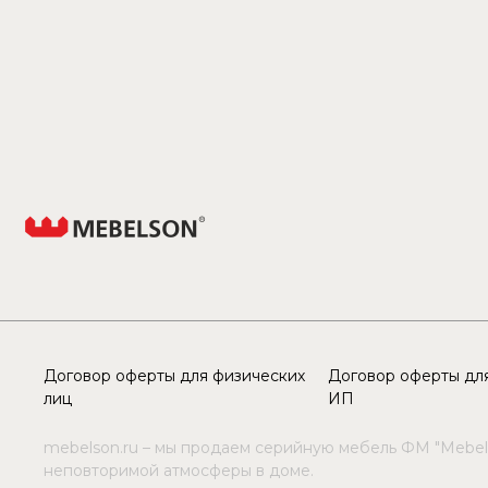
Договор оферты для физических
Договор оферты для
лиц
ИП
mebelson.ru – мы продаем серийную мебель ФМ "Mebel
неповторимой атмосферы в доме.