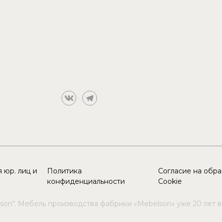
 юр. лиц и
Политика
Согласие на обр
конфиденциальности
Cookie
son". Мебель производства фабрики «Mebelson» уже 20 лет 