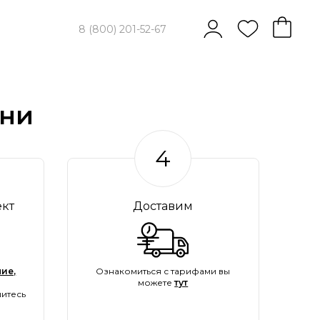
8 (800) 201-52-67
хни
4
ект
Доставим
ие,
Ознакомиться с тарифами вы
можете
тут
итесь