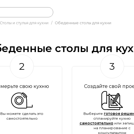
Столы и стулья для кухни
/
Обеденные столы для кухни
еденные столы для ку
2
3
амерьте свою кухню
Создайте свой про
Вы можете сделать это
Выберите
готовое решен
самостоятельно
спланируйте кухню
самостоятельно
или запиш
на планирование с
консультантом