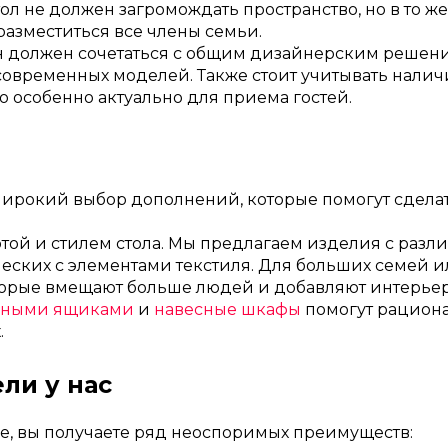
 не должен загромождать пространство, но в то же
разместиться все члены семьи.
Он должен сочетаться с общим дизайнерским решен
асовременных моделей. Также стоит учитывать нали
 особенно актуально для приема гостей.
широкий выбор дополнений, которые помогут сдела
отой и стилем стола. Мы предлагаем изделия с раз
еских с элементами текстиля. Для больших семей ил
торые вмещают больше людей и добавляют интерье
жными ящиками
и
навесные шкафы
помогут рациона
.
ли у нас
е, вы получаете ряд неоспоримых преимуществ: