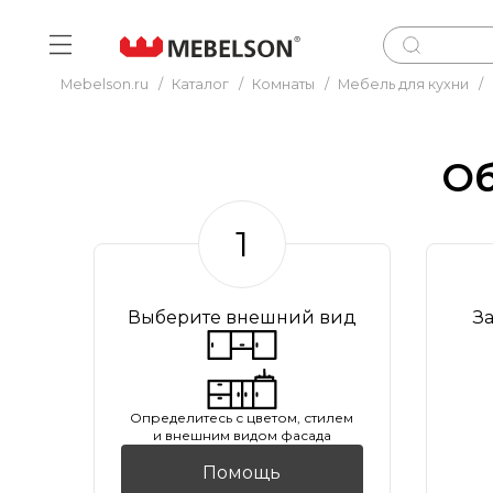
Mebelson.ru
/
Каталог
/
Комнаты
/
Мебель для кухни
/
Об
1
Выберите внешний вид
З
Oпределитесь с цветом, стилем
и внешним видом фасада
Помощь