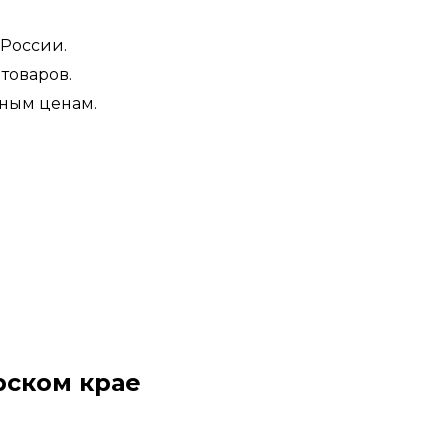
 России.
товаров.
дным ценам.
рском крае