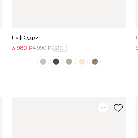
Пуф Одри
3 980 ₽
4 990 ₽
21%