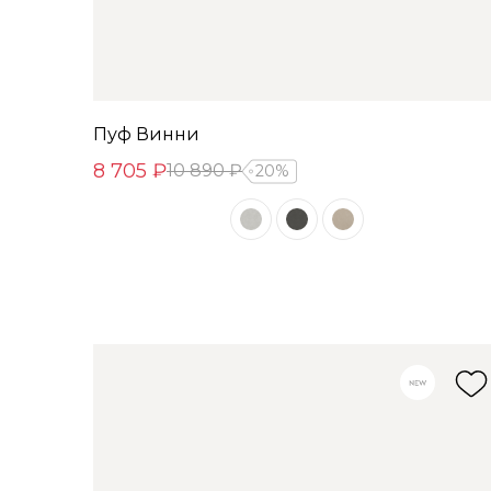
Пуф Винни
8 705 ₽
10 890 ₽
20%