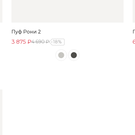
Пуф Рони 2
3 875 ₽
4 690 ₽
18%