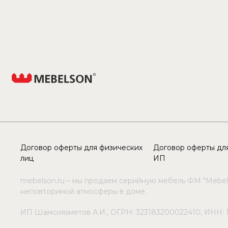
Договор оферты для физических
Договор оферты для
лиц
ИП
mebelson.ru – мы продаем серийную мебель ФМ "Mebel
неповторимой атмосферы в доме.
ИП Шамсияхметов А.И., ОГРН: 323183200022410, ИНН: 