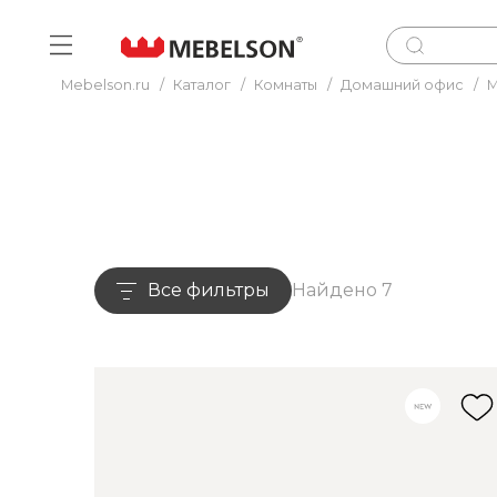
Mebelson.ru
/
Каталог
/
Комнаты
/
Домашний офис
/
М
Все фильтры
Найдено 7