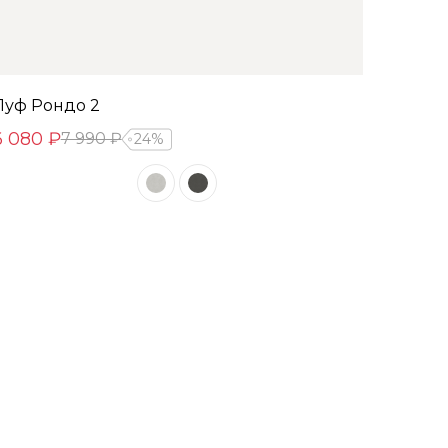
Пуф Рондо 2
6 080 ₽
7 990 ₽
24%