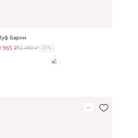
Пуф Барни
9 965 ₽
12 490 ₽
20%