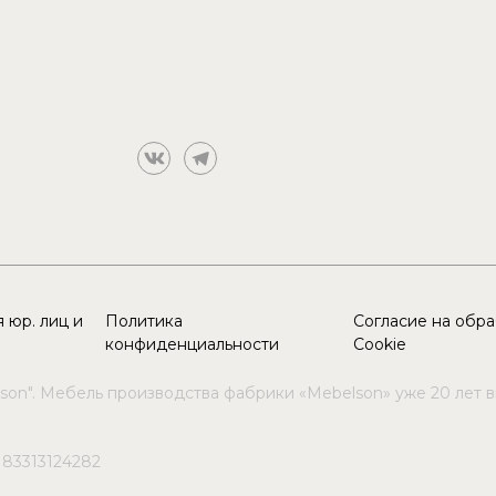
 юр. лиц и
Политика
Согласие на обр
конфиденциальности
Cookie
son". Мебель производства фабрики «Mebelson» уже 20 лет 
183313124282