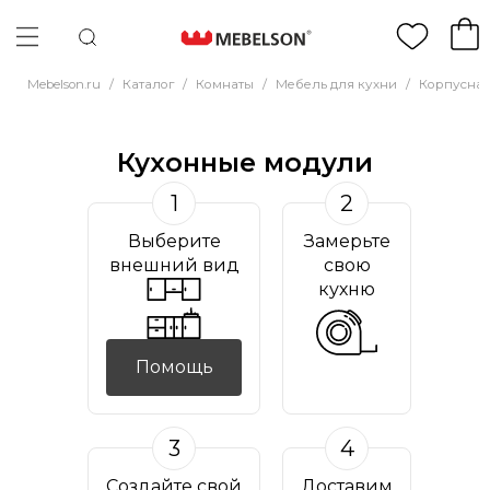
Mebelson.ru
/
Каталог
/
Комнаты
/
Мебель для кухни
/
Корпусная
Кухонные модули
1
2
Выберите
Замерьте
внешний вид
свою
кухню
Помощь
3
4
Создайте свой
Доставим