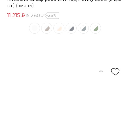
гл.) (эмаль)
11 215 ₽
15 280 ₽
26%