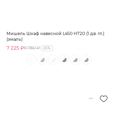
Мишель Шкаф навесной L450 Н720 (1 дв. гл.)
(эмаль)
7 225 ₽
9 780 ₽
26%