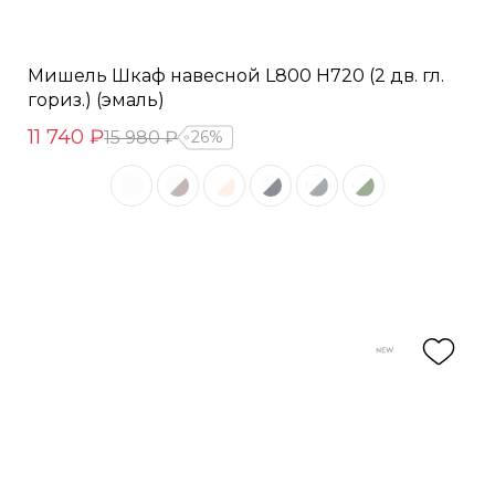
Мишель Шкаф навесной L800 Н720 (2 дв. гл.
гориз.) (эмаль)
11 740 ₽
15 980 ₽
26%