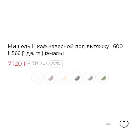
Мишель Шкаф навесной под вытяжку L600
Н566 (1 дв. гл.) (эмаль)
7 120 ₽
9 780 ₽
27%