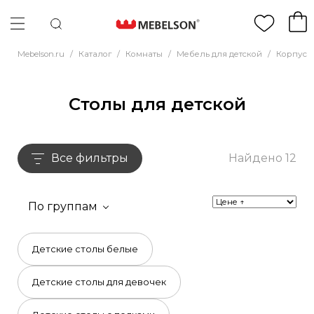
Mebelson.ru
/
Каталог
/
Комнаты
/
Мебель для детской
/
Корпусн
Столы для детской
Все фильтры
Найдено 12
По группам
Детские столы белые
Детские столы для девочек