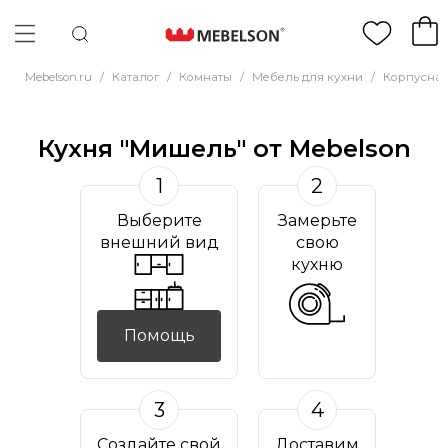
Mebelson.ru
/
Каталог
/
Комнаты
/
Мебель для кухни
/
Корпусная
Кухня "Мишель" от Mebelson
1
2
Выберите
Замерьте
внешний вид
свою
кухню
Помощь
3
4
Создайте свой
Доставим