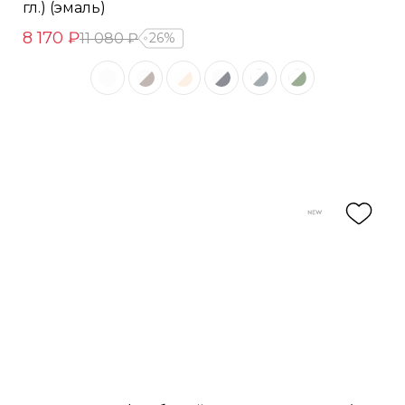
гл.) (эмаль)
8 170 ₽
11 080 ₽
26%