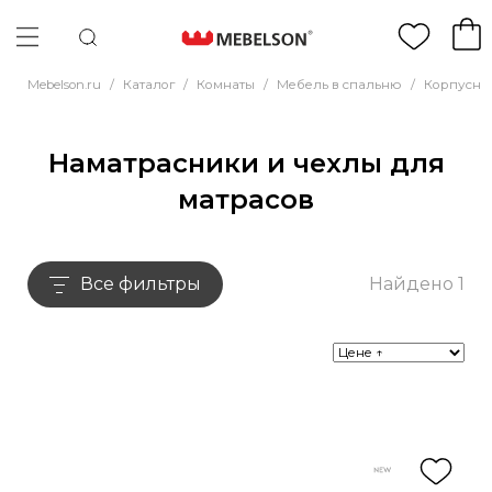
Mebelson.ru
/
Каталог
/
Комнаты
/
Мебель в спальню
/
Корпусна
Наматрасники и чехлы для
матрасов
Все фильтры
Найдено 1