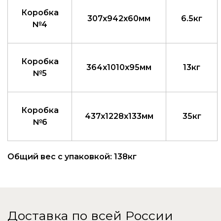
Коробка
307x942x60мм
6.5кг
№4
Коробка
364x1010x95мм
13кг
№5
Коробка
437x1228x133мм
35кг
№6
Общий вес с упаковкой: 138кг
Доставка по всей России