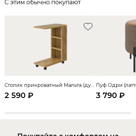
С этим обычно покупают
Столик прикроватный Мальта (дуб крафт золотой)
Пуф Одри (латт
2 590 ₽
3 790 ₽