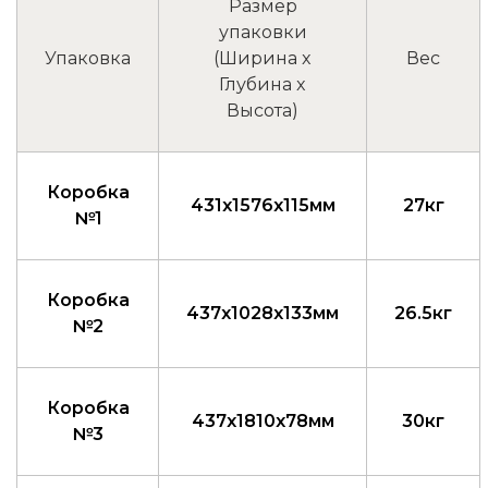
Размер
упаковки
Упаковка
(Ширина x
Вес
Глубина x
Высота)
Коробка
431x1576x115мм
27кг
№1
Коробка
437x1028x133мм
26.5кг
№2
Коробка
437x1810x78мм
30кг
№3