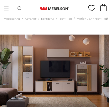
Mebelson.ru
/
Каталог
/
Комнаты
/
Гостиная
/
Мебель для гостиной